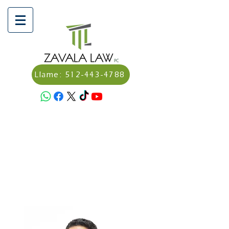
Llame: 512-443-4788
Programa una consulta aquí:
Calendly - Dagoverto Zavala,
Abogado/Attorney
Haz un pago aquí:
https://secure.lawpay.com/pages/
zavalalawpllc/operating?
utm_medium=email