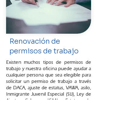
Renovación de
permisos de trabajo
Existen muchos tipos de permisos de
trabajo y nuestra oficina puede ayudar a
cualquier persona que sea elegible para
solicitar un permiso de trabajo a través
de DACA, ajuste de estatus, VAWA, asilo,
Inmigrante Juvenil Especial (SIJ), Ley de
Ajuste Cubano (CAA), Estatus de
Protección Temporal (TPS), Libertad
Condicional en el Lugar (libertad
condicional militar), Visa U, Visa T, Visa V,
entre otros.