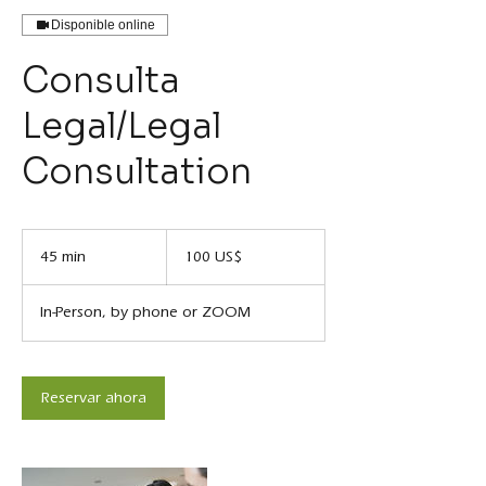
Disponible online
Consulta
Legal/Legal
Consultation
100
dólares
45 min
4
100 US$
estadounidenses
5
In-Person, by phone or ZOOM
m
i
n
Reservar ahora