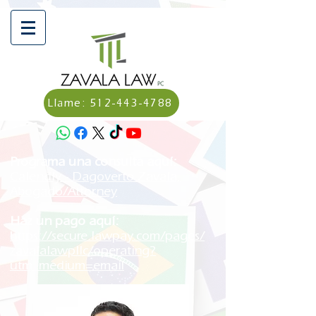
Llame: 512-443-4788
Programa una consulta aquí:
Calendly - Dagoverto Zavala,
Abogado/Attorney
Haz un pago aquí:
https://secure.lawpay.com/pages/
zavalalawpllc/operating?
utm_medium=email