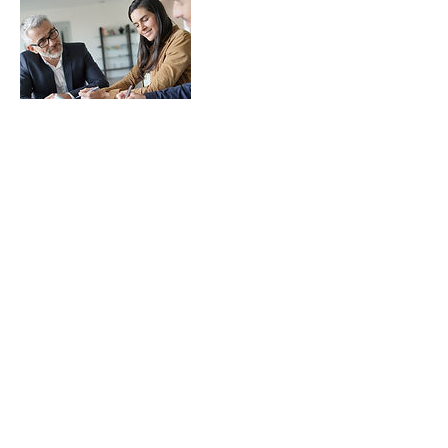
Política de cancelación
To cancel or reschedule, please message us
call, text, or message us via WhatsApp at
512-443-4788, or email us at
info@zavalalegal.com.
Datos de contacto
5124434788
dzavala@zavalalegal.com