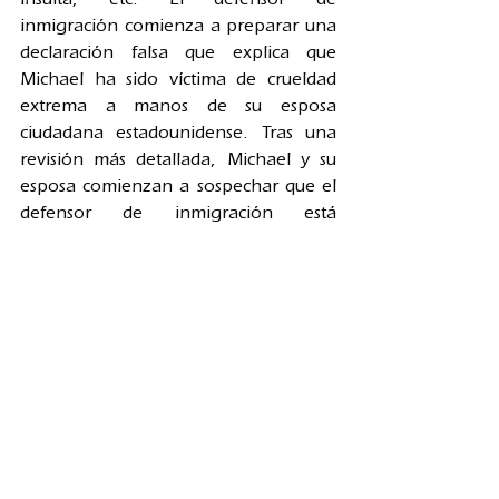
inmigración comienza a preparar una 
declaración falsa que explica que 
Michael ha sido víctima de crueldad 
extrema a manos de su esposa 
ciudadana estadounidense. Tras una 
revisión más detallada, Michael y su 
esposa comienzan a sospechar que el 
defensor de inmigración está 
mintiendo sobre la esposa de Michael, 
porque Michael está felizmente 
casado, ama a su esposa y nunca fue 
maltratado por su esposa. Aunque el 
defensor de inmigración puede hacer 
un buen trabajo al cometer fraude de 
inmigración y lograr que Michael 
obtenga un permiso de trabajo, dado 
que Michael está sujeto a la 
prohibición permanente de diez años, 