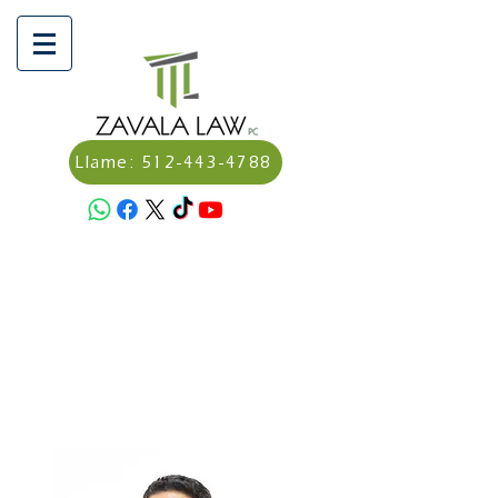
Llame: 512-443-4788
Programa una consulta aquí:
Calendly - Dagoverto Zavala,
Abogado/Attorney
Haz un pago aquí:
https://secure.lawpay.com/pages/
zavalalawpllc/operating?
utm_medium=email