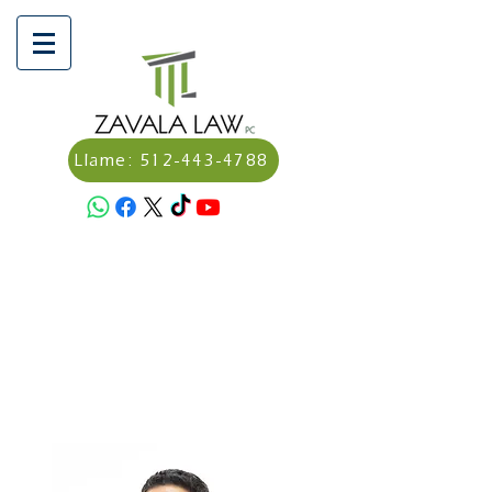
Llame: 512-443-4788
Programa una consulta aquí:
Calendly - Dagoverto Zavala,
Abogado/Attorney
Haz un pago aquí:
https://secure.lawpay.com/pages/
zavalalawpllc/operating?
utm_medium=email